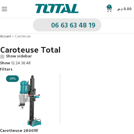
0
د.م.
0.00
06 63 63 48 19
Accueil
»
Caroteuse
Caroteuse Total
Show sidebar
Show
12
24
36
All
Filters
-31%
Carotteuse 2800W