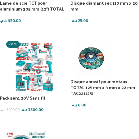
Lame de scie TCT pour
Disque diamant sec 110 mm x 20
aluminium 305 mm (12″) TOTAL
mm
د.م.
450.00
د.م.
25.00
AJOUTER AU PANIER
AJOUTER AU PANIER
-10%
Disque abrasif pour métaux
TOTAL 125 mm x 3 mm x 22 mm
TAC2211251
Pack 5en1 20V Sans fil
د.م.
8.00
د.م.
3500.00
د.م.
3900.00
AJOUTER AU PANIER
AJOUTER AU PANIER