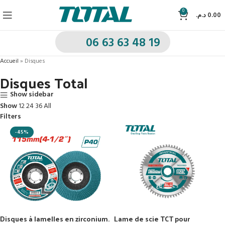
0
د.م.
0.00
06 63 63 48 19
Accueil
»
Disques
Disques Total
Show sidebar
Show
12
24
36
All
Filters
-45%
Disques à lamelles en zirconium.
Lame de scie TCT pour