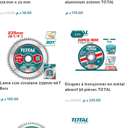
115 mm x 22 mm
aluminium 210mm TOTAL
د.م.
16.00
د.م.
110.00
د.م.
29.00
AJOUTER AU PANIER
AJOUTER AU PANIER
-22%
Lame scie circulaire 235mm 60T
Disques à tronçonner en métal
Bois
abrasif 50 pièces TOTAL
د.م.
105.00
د.م.
235.00
د.م.
300.00
AJOUTER AU PANIER
AJOUTER AU PANIER