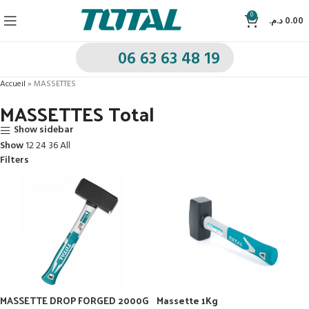
0
د.م.
0.00
06 63 63 48 19
Accueil
»
MASSETTES
MASSETTES Total
Show sidebar
Show
12
24
36
All
Filters
MASSETTE DROP FORGED 2000G
Massette 1Kg