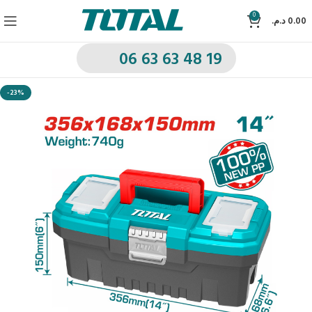
0
د.م.
0.00
06 63 63 48 19
-23%