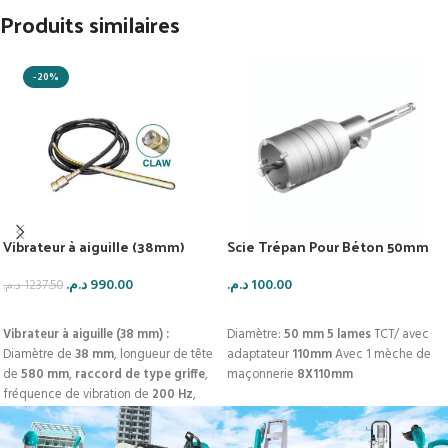
Produits similaires
-20%
Vibrateur à aiguille (38mm)
Scie Trépan Pour Béton 50mm
د.م.
990.00
د.م.
100.00
د.م.
1237.50
AJOUTER AU PANIER
AJOUTER AU PANIER
Vibrateur à aiguille (38 mm) :
Diamètre:
50 mm
5 lames
TCT/ avec
Diamètre de
38 mm
, longueur de tête
adaptateur
110mm
Avec 1 mèche de
de
580 mm
,
raccord de type griffe
,
maçonnerie
8X110mm
fréquence de vibration de
200 Hz
,
amplitude de vibration de
12 mm
.
Le
Vibrateur de Perfromance.. à aiguille