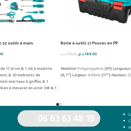
c 32 outils à main
Boite à outils 17 Pouces en PP
00
د.م.
149.00
د.م.
170.00
IER
AJOUTER AU PANIER
e de 17,8 cm &
1 clé à molette
Matériel:
Polypropylène
(PP)
Longueur:
evis
& 20 embouts de
(8,7″)
Largeur:
436mm
(17″)
Hauteur:
2
 mini marteau à griffes & 1
uban à mesurer en acier 3M & 1
/4 “”
1 couteau à lame
u
1 mini cadre de scie à
S
06 63 63 48 19
C
M