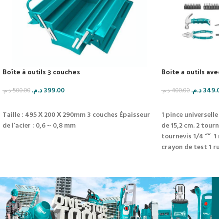
Boîte à outils 3 couches
Boite a outils ave
د.م.
399.00
د.م.
349.
د.م.
500.00
د.م.
400.00
AJOUTER AU PANIER
AJOUTER AU PAN
Taille : 495 Χ 200 Χ 290mm
3 couches
Épaisseur
1 pince universell
de l’acier : 0,6 ~ 0,8 mm
de 15,2 cm.
2 tourn
tournevis 1/4 “”
1
crayon de test
1 r
tige magnétique 1
cassable & 1 cisea
métaux