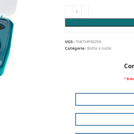
UGS :
THKTHP90256
Catégorie :
Boîte à outils
Co
*
6 m