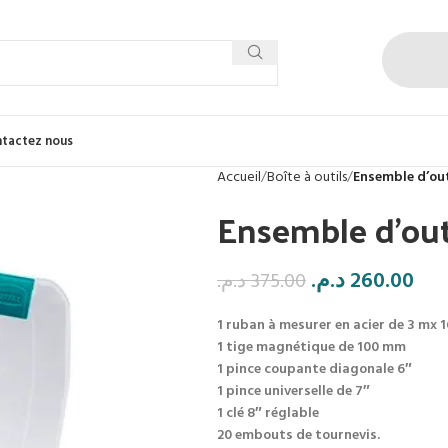
tactez nous
Accueil
Boîte à outils
Ensemble d’out
Ensemble d’out
د.م.
260.00
د.م.
375.00
1 ruban à mesurer en acier de 3 mx 
1 tige magnétique de 100 mm
1 pince coupante diagonale 6″
1 pince universelle de 7″
1 clé 8″ réglable
20 embouts de tournevis.