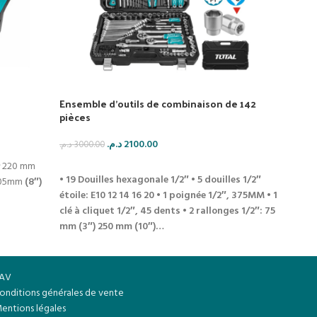
Ensemble d’outils de combinaison de 142
Caiss
pièces
د.م.
190
د.م.
2100.00
د.م.
3000.00
AJO
220 mm
AJOUTER AU PANIER
Caiss
• 19 Douilles hexagonale 1/2″
• 5 douilles 1/2″
05mm
(8″)
malle
étoile: E10 12 14 16 20
• 1 poignée 1/2″, 375MM
• 1
100 p
clé à cliquet 1/2″, 45 dents
• 2 rallonges 1/2″: 75
Parfai
mm (3″) 250 mm (10″)…
AV
onditions générales de vente
entions légales