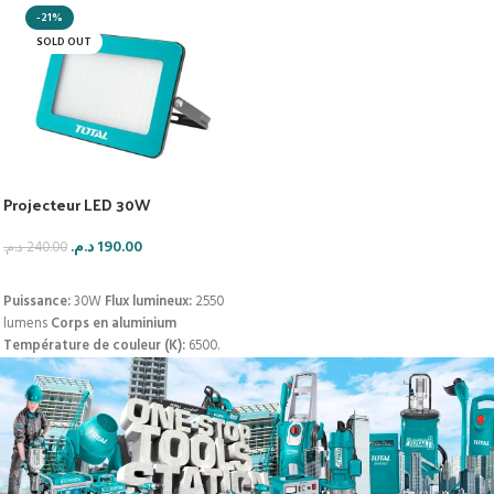
-21%
SOLD OUT
Projecteur LED 30W
د.م.
190.00
د.م.
240.00
LIRE LA SUITE
Puissance:
30W
Flux lumineux:
2550
lumens
Corps en aluminium
Température de couleur (K):
6500.