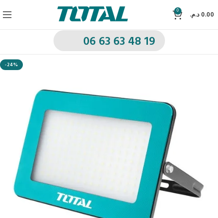
0
د.م.
0.00
06 63 63 48 19
-24%