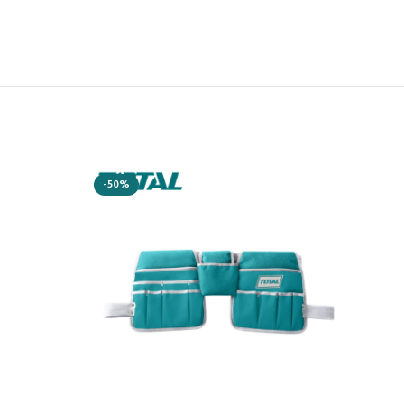
-50%
-