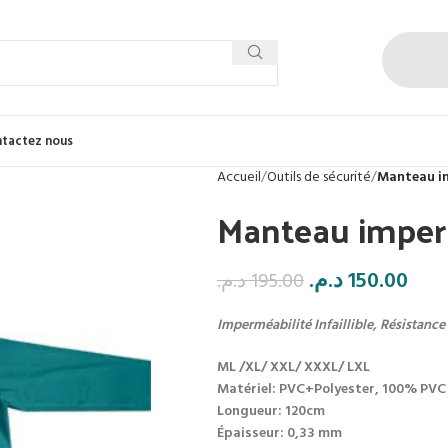
tactez nous
Accueil
Outils de sécurité
Manteau i
Manteau impe
د.م.
150.00
د.م.
195.00
Imperméabilité Infaillible, Résistance
ML /XL/ XXL/ XXXL/ LXL
Matériel: PVC+Polyester, 100% PVC
Longueur: 120cm
Épaisseur: 0,33 mm