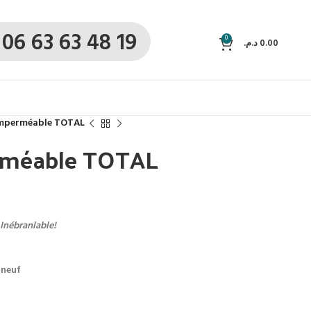
06 63 63 48 19
0
د.م.
0.00
mperméable TOTAL
rméable TOTAL
 Inébranlable!
 neuf