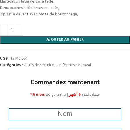
Elastication latérale de la taille,
Deux poches latérales avec accès,
Zip sur le devant avec patte de boutonnage,
AJOUTER AU PANIER
UGS :
TSP161551
Catégories :
Outils de sécurité
,
Uniformes de travail
Commandez maintenant
*
6 mois
de garantie
|
6 أشهر
ضمان لمدة