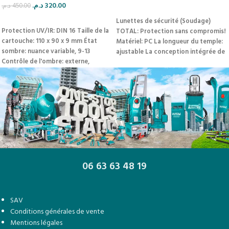
د.م.
320.00
د.م.
450.00
AJOUTER AU PANIER
AJOUTER AU PANIER
Lunettes de sécurité (Soudage)
Protection UV/IR: DIN 16
Taille de la
TOTAL: Protection sans compromis!
cartouche: 110 x 90 x 9 mm
État
Matériel: PC
La longueur du temple:
sombre: nuance variable, 9-13
ajustable
La conception intégrée de
Contrôle de l'ombre: externe,
type encerclant offre une
variable
Protection sans compromis
protection des flancs
!
06 63 63 48 19
SAV
Conditions générales de vente
Mentions légales