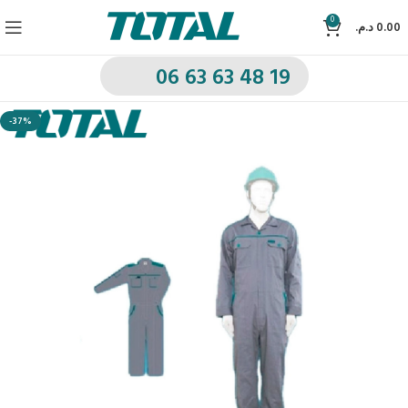
0
د.م.
0.00
06 63 63 48 19
-37%