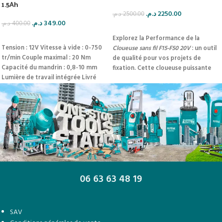
1.5Ah
د.م.
2250.00
د.م.
2500.00
د.م.
349.00
د.م.
400.00
AJOUTER AU PANIER
AJOUTER AU PANIER
Explorez la Performance de la
Tension : 12V
Vitesse à vide : 0-750
Cloueuse sans fil F15-F50 20V
: un outil
tr/min
Couple maximal : 20 Nm
de qualité pour vos projets de
Capacité du mandrin : 0,8-10 mm
fixation. Cette cloueuse puissante
Lumière de travail intégrée
Livré
fonctionne avec une tension de 20 V
avec 1 batterie de 1,5 Ah & 1
et est livrée avec une batterie 20 V 2
chargeur
Livré avec 1 embout de 65
Ah et un chargeur 20 V.
mm en Cr-V
06 63 63 48 19
SAV