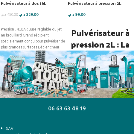
Pulvérisateur à dos 16L
Pulvérisateur à pression 2L
د.م.
329.00
د.م.
99.00
د.م.
450.00
AJOUTER AU PANIER
AJOUTER AU PANIER
Pulvérisateur à
Pression : 4.5BAR Buse réglable du jet
au brouillard Grand récipient
pression 2L : La
spécialement conçu pour pulvériser de
plus grandes surfaces Déclencheur
Performance en
Force !
Levier de pompe en
aluminium robuste
06 63 63 48 19
Pression : 2.5BAR
Fonction de presse et de
SAV
relâchement