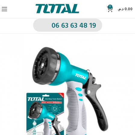
0
د.م.
0.00
06 63 63 48 19