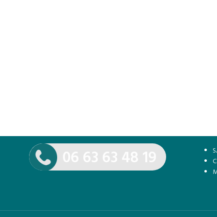
S
06 63 63 48 19
C
M