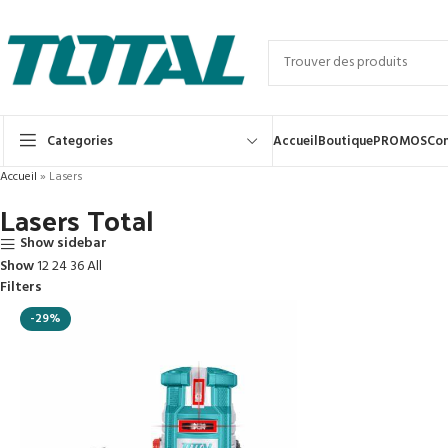
Categories
Accueil
Boutique
PROMOS
Con
Accueil
»
Lasers
Lasers Total
Show sidebar
Show
12
24
36
All
Filters
-29%