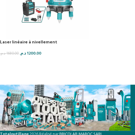
Laser linéaire à nivellement
د.م.
1200.00
د.م.
1680.00
AJOUTER AU PANIER
Totaloutillage
2026 Réalisé par
BRICOLAB MAROC SARL