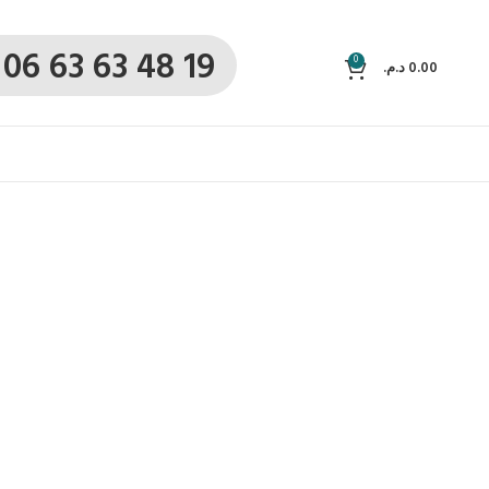
06 63 63 48 19
0
د.م.
0.00