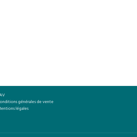
AV
onditions générales de vente
entions légales