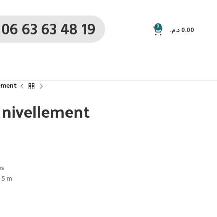
06 63 63 48 19
0
د.م.
0.00
lement
à nivellement
es
 5 m