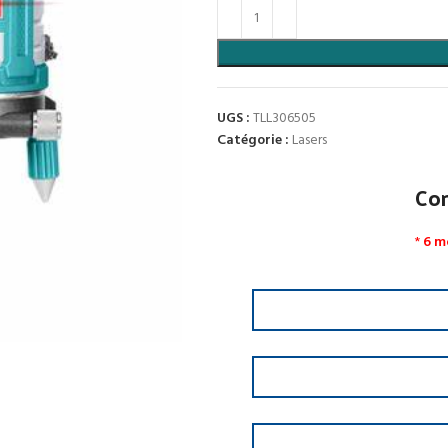
UGS :
TLL306505
Catégorie :
Lasers
Co
*
6 m