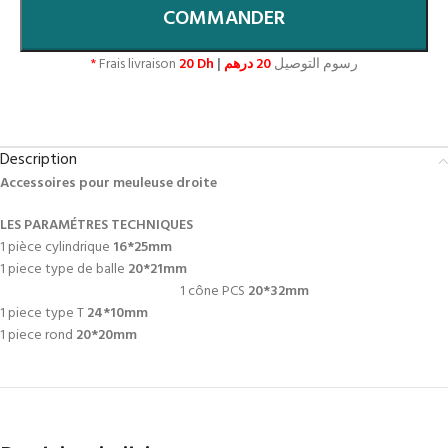
COMMANDER
*
Frais livraison
20 Dh
|
20 درهم
رسوم التوصيل
Description
Accessoires pour meuleuse droite
LES PARAMÉTRES TECHNIQUES
1 pièce cylindrique
16*25mm
1 piece type de balle
20*21mm
1 cône PCS
20*32mm
1 piece type T
24*10mm
1 piece rond
20*20mm