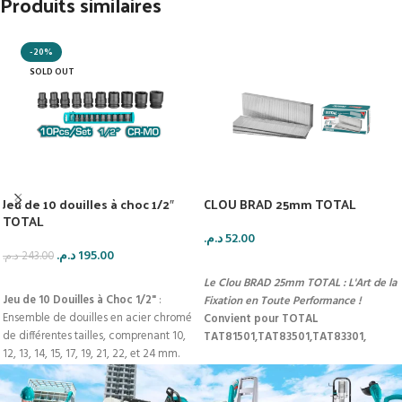
Produits similaires
-20%
SOLD OUT
Jeu de 10 douilles à choc 1/2″
CLOU BRAD 25mm TOTAL
TOTAL
د.م.
52.00
د.م.
195.00
د.م.
243.00
AJOUTER AU PANIER
LIRE LA SUITE
Le Clou BRAD 25mm TOTAL : L'Art de la
Jeu de 10 Douilles à Choc 1/2"
:
Fixation en Toute Performance !
Ensemble de douilles en acier chromé
Convient pour TOTAL
de différentes tailles, comprenant 10,
TAT81501,TAT83501,TAT83301,
12, 13, 14, 15, 17, 19, 21, 22, et 24 mm.
TAT83301-3/Ga 18,1.25 * 1.0mm
Notre Jeu de 10 Douilles à Choc 1/2" :
La Quintessence de la Précision