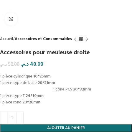
Click to enlarge
Accueil
Accessoires et Consommables
Accessoires pour meuleuse droite
د.م.
40.00
د.م.
50.00
1 pièce cylindrique
16*25mm
1 piece type de balle
20*21mm
1 cône PCS
20*32mm
1 piece type T
24*10mm
1 piece rond
20*20mm
AJOUTER AU PANIER