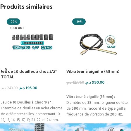
Produits similaires
-20%
-20%
SOLD OUT
Jeu de 10 douilles à choc 1/2″
Vibrateur à aiguille (38mm)
TOTAL
د.م.
990.00
د.م.
1237.50
د.م.
195.00
د.م.
243.00
AJOUTER AU PANIER
LIRE LA SUITE
Vibrateur à aiguille (38 mm) :
Jeu de 10 Douilles à Choc 1/2"
:
Diamètre de
38 mm
, longueur de tête
Ensemble de douilles en acier chromé
de
580 mm
,
raccord de type griffe
,
de différentes tailles, comprenant 10,
fréquence de vibration de
200 Hz
,
12, 13, 14, 15, 17, 19, 21, 22, et 24 mm.
amplitude de vibration de
12 mm
.
Le
Notre Jeu de 10 Douilles à Choc 1/2" :
Vibrateur de Perfromance.. à aiguille