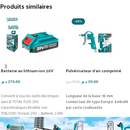
Produits similaires
-60%
Batterie au lithium-ion 20V
Pulvérisateur d’air comprimé
د.م.
270.00
د.م.
30.00
د.م.
75.00
AJOUTER AU PANIER
AJOUTER AU PANIER
Convient à tous les outils électriques
Longueur de la buse: 16 mm
sans fil TOTAL P20S 20V.
connecteur de type Europe.
Emballé
Caractéristiques Modèle non.
par carte coulissante
TFBLI2001 Tension 20V ⎓ Batterie 2.0Ah