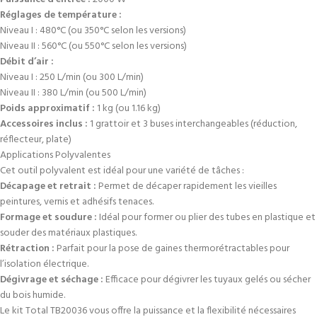
Réglages de température :
Niveau I : 480°C (ou 350°C selon les versions)
Niveau II : 560°C (ou 550°C selon les versions)
Débit d’air :
Niveau I : 250 L/min (ou 300 L/min)
Niveau II : 380 L/min (ou 500 L/min)
Poids approximatif :
1 kg (ou 1.16 kg)
Accessoires inclus :
1 grattoir et 3 buses interchangeables (réduction,
réflecteur, plate)
Applications Polyvalentes
Cet outil polyvalent est idéal pour une variété de tâches :
Décapage et retrait :
Permet de décaper rapidement les vieilles
peintures, vernis et adhésifs tenaces.
Formage et soudure :
Idéal pour former ou plier des tubes en plastique et
souder des matériaux plastiques.
Rétraction :
Parfait pour la pose de gaines thermorétractables pour
l’isolation électrique.
Dégivrage et séchage :
Efficace pour dégivrer les tuyaux gelés ou sécher
du bois humide.
Le kit Total TB20036 vous offre la puissance et la flexibilité nécessaires