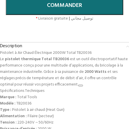
COMMANDER
*
Livraison gratuite
|
توصيل مجاني
Description
Pistolet à Air Chaud Électrique 2000W Total TB20036
Le
pistolet thermique Total TB20036
est un outil électroportatif haute
performance conçu pour une multitude d’applications, du bricolage à la
maintenance industrielle. Grâce à sa puissance de
2000 Watts
et ses
réglages précis de température et de débit d’air, il offre un contrôle
optimal pour réussir vos projets efficacement.
Spécifications Techniques
Marque :
Total Tools
Modèle :
TB20036
Type :
Pistolet à air chaud (Heat Gun)
Alimentation :
Filaire (secteur)
Tension :
220-240V ~ 50/60Hz
Puissance d’entrée :
2000 W