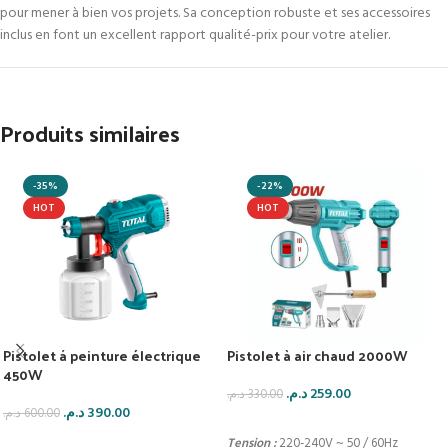
pour mener à bien vos projets. Sa conception robuste et ses accessoires
inclus en font un excellent rapport qualité-prix pour votre atelier.
Produits similaires
-35%
-22%
HOT
HOT
Pistolet á peinture électrique
Pistolet à air chaud 2000W
450W
د.م.
259.00
د.م.
330.00
د.م.
390.00
د.م.
600.00
AJOUTER AU PANIER
AJOUTER AU PANIER
Tension :
220-240V ~ 50 / 60Hz