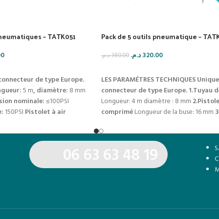
 pneumatiques – TATK051
Pack de 5 outils pneumatique – TAT
00
د.م.
320.00
د.م.
380.00
IER
AJOUTER AU PANIER
onnecteur de type Europe.
LES PARAMÉTRES TECHNIQUES
Unique
ngueur:
5 m
, diamètre:
8 mm
connecteur de type Europe.
1.Tuyau d
sion nominale:
≤100PSI
Longueur: 4 m diamètre : 8 mm
2.Pistole
e:
150PSI
Pistolet à air
comprimé
Longueur de la buse: 16 mm
3
nium (inférieur):
750cc
buse
pulvérisateur à air
Pression de foncti
240mm
Pistolet à air
pression
4bar Capacité de peinture: 600cc Largeu
capacité:
750cc
Pistolet de
180-250 mm
4.Pistolet de lavage à air
S
06 63 63 48 19
ique
pression
fonctionnement: 4bar Capacité de lavag
C
pression maximale:
320PSI
5.Pistolet de gouflage de pneu Pressi
M
maximale:
12 bars