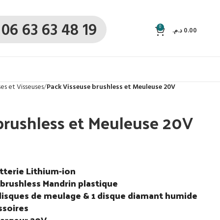
06 63 63 48 19
0
د.م.
0.00
es et Visseuses
Pack Visseuse brushless et Meuleuse 20V
brushless et Meuleuse 20V
tterie Lithium-ion
 brushless Mandrin plastique
disques de meulage & 1 disque diamant humide
ssoires
chargeur 20V