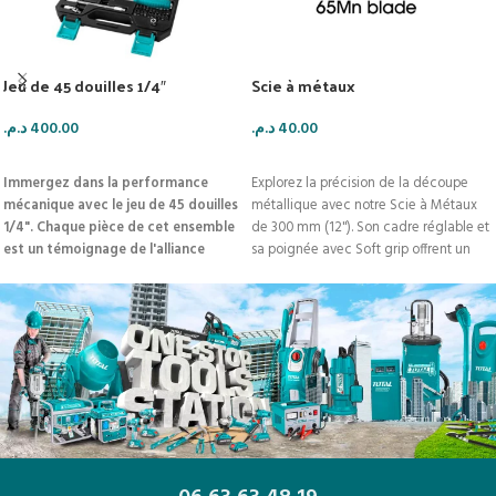
Jeu de 45 douilles 1/4″
Scie à métaux
د.م.
400.00
د.م.
40.00
AJOUTER AU PANIER
AJOUTER AU PANIER
Immergez dans la performance
Explorez la précision de la découpe
mécanique avec le jeu de 45 douilles
métallique avec notre Scie à Métaux
1/4". Chaque pièce de cet ensemble
de 300 mm (12"). Son cadre réglable et
est un témoignage de l'alliance
sa poignée avec Soft grip offrent un
parfaite entre robustesse
contrôle supérieur. Livrée avec une
inébranlable, raffinement supérieur
lame de scie 65Mn pour des coupes
et qualité exceptionnelle. Dans ce
nettes. Emballée dans une carte papier
chef-d'œuvre d'ingénierie !
pour une protection optimale.