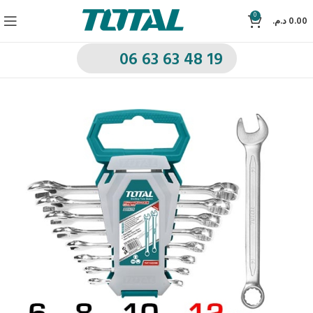
0
د.م.
0.00
06 63 63 48 19