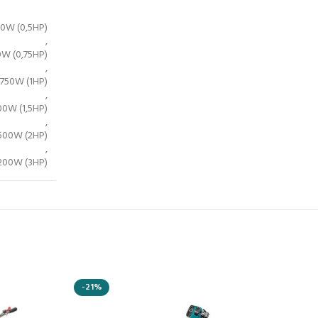
70W (0,5HP)
,
0W (0,75HP)
,
750W (1HP)
,
00W (1,5HP)
,
500W (2HP)
,
200W (3HP)
-21%
-