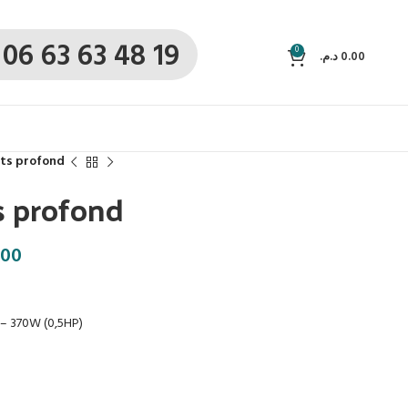
06 63 63 48 19
0
د.م.
0.00
ts profond
s profond
.00
– 370W (0,5HP)