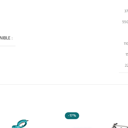
3
55
IBLE :
11
1
2
-17%