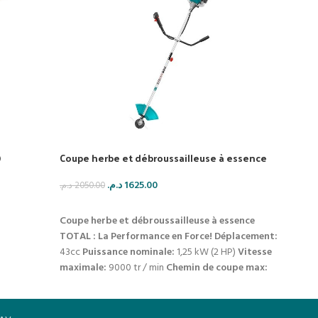
)
Coupe herbe et débroussailleuse à essence
Souff
د.م.
1625.00
د.م.
2050.00
د.م.
900
AJOUTER AU PANIER
AJO
Coupe herbe et débroussailleuse à essence
Tensio
TOTAL : La Performance en Force!
Déplacement:
d'air 
43cc
Puissance nominale:
1,25 kW (2 HP)
Vitesse
l'air :
maximale:
9000 tr / min
Chemin de coupe max:
charge
460 mm
Doublure de bobine:
2,5 mm x 4 m
sépar
Diamètre de la lame:
230 mm (3 dents)
Capacité
choix 
du réservoir de carburant:
1200 ml
Moteur