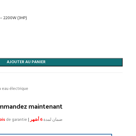
 – 2200W (3HP)
AJOUTER AU PANIER
 eau électrique
mmandez maintenant
ois
de garantie
|
6 أشهر
ضمان لمدة