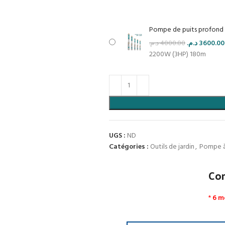
Pompe de puits profond
د.م.
4000.00
د.م.
3600.00
2200W (3HP) 180m
UGS :
ND
Catégories :
Outils de jardin
,
Pompe à
Co
*
6 m