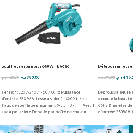
Souffleur aspirateur 650W TB6036
Débroussailleuse
د.م.
380.00
د.م.
449.
د.م.
420.00
د.م.
580.00
AJOUTER AU PANIER
AJOUTER AU PAN
Tension:
220V-240V ~ 50 / 60Hz
Puissance
Débroussailleuse 
d’entrée:
650 W
Vitesse à vide:
0-16000 tr / min
découle la beauté 
Taux de soufflage maximum:
0-3,5 m3 / min
Avec 1
60Hz
Diamètre de
sac à poussière
Emballé par boîte de couleur
d’entrée: 350W
Vi