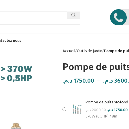
tactez nous
Accueil
Outils de jardin
Pompe de pui
Pompe de puit
د.م.
1750.00
–
د.م.
3600
Pompe de puits profond 
د.م.
2000.00
د.م.
1750.00
370W (0,5HP) 48m