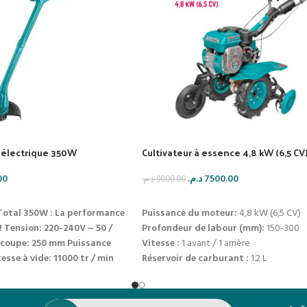
 électrique 350W
Cultivateur à essence 4,8 kW (6,5 CV
00
د.م.
7500.00
د.م.
9000.00
IER
AJOUTER AU PANIER
Total 350W : La performance
Puissance du moteur:
4,8 kW (6,5 CV)
!
Tension: 220-240V ~ 50 /
Profondeur de labour (mm):
150-300
 coupe: 250 mm
Puissance
Vitesse :
1 avant / 1 arrière
tesse à vide: 11000 tr / min
Réservoir de carburant :
1.2 L
Capacité d’huile moteur :
0.6 L
Nombre de fraises :
4 fraises robustes
Poids :
env. 70 kg