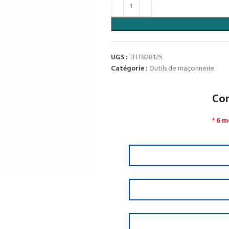
UGS :
THT828125
Catégorie :
Outils de maçonnerie
Co
*
6 m