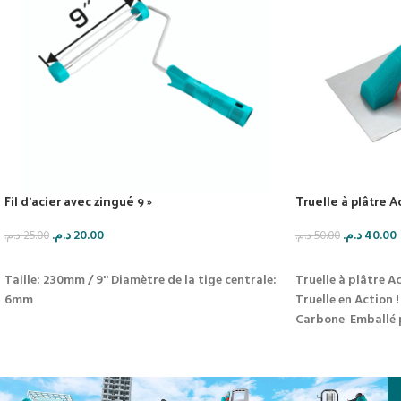
Fil d’acier avec zingué 9 »
Truelle à plâtre 
د.م.
20.00
د.م.
40.00
د.م.
25.00
د.م.
50.00
AJOUTER AU PANIER
AJOUTER AU PAN
Taille: 230mm / 9''
Diamètre de la tige centrale:
Truelle à plâtre A
6mm
Truelle en Action !
Carbone
Emballé 