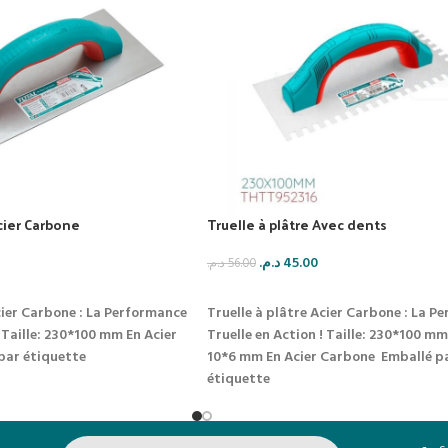
Acier Carbone
Truelle à plâtre Avec dents
د.م.
45.00
د.م.
56.00
IER
AJOUTER AU PANIER
cier Carbone : La Performance
Truelle à plâtre Acier Carbone : La P
Taille: 230*100 mm
En Acier
Truelle en Action !
Taille: 230*100 mm
par étiquette
10*6 mm
En Acier Carbone
Emballé p
étiquette