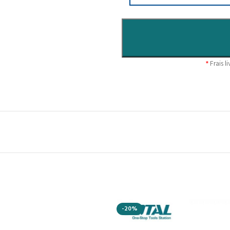
*
Frais l
-20%