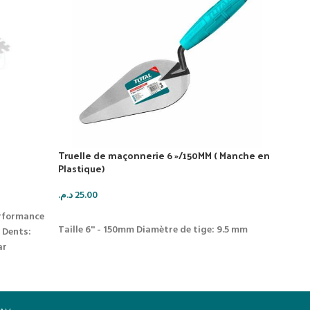
Truelle de maçonnerie 6 »/150MM ( Manche en
Plastique)
Truel
د.م.
25.00
د.م.
35
erformance
AJOUTER AU PANIER
AJO
Taille 6'' - 150mm
Diamètre de tige: 9.5 mm
Dents:
Taille
ar
Plaqu