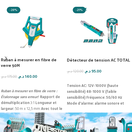
-20%
-21%
Ruban à mesurer en fibre de
Détecteur de tension AC TOTAL
verre 50M
د.م.
95.00
د.م.
120.00
د.م.
140.00
د.م.
175.00
AJOUTER AU PANIER
AJOUTER AU PANIER
Tension AC: 12V-1000V (haute
Ruban à mesurer en fibre de verre :
sensibilité) 48-1000 V (faible
Étalonnage sans erreur!
Rapport de
sensibilité) Fréquence: 50/60 Hz
démultiplication
3:1
Longueur et
Mode d'alarme: alarme sonore et
largeur:
50 m x 12,5 mm
Avec tout le
lumineuse Lampe de poche: LED
revêtement en caoutchouc Poignée
blanche Indication de batterie faible
intégrée.
Arrêt automatique