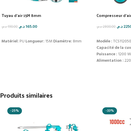
Tuyau d’air 15M 8mm
Compresseur d’air
د.م.
165.00
د.م.
225
د.م.
190.00
د.م.
2800.00
AJOUTER AU PANIER
AJOUTER AU PAN
Matériel:
PU
Longueur:
15M
Diamètre:
8mm
Modèle :
TCS11205
Capacité de la cuv
Puissance :
1200 W 
Alimentation :
220
Vitesse :
2850 tr/m
Débit d’air :
198 L/
Pression maximale
Niveau sonore :
75
Produits similaires
Poids :
35 kg
Mobilité :
Roues so
-25%
-33%