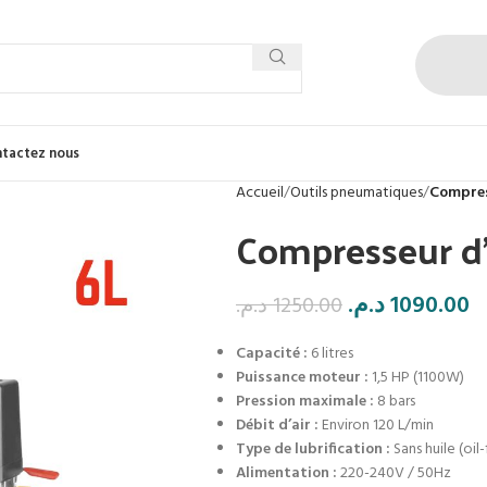
tactez nous
Accueil
Outils pneumatiques
Compres
Compresseur d’
د.م.
1090.00
د.م.
1250.00
Capacité :
6 litres
Puissance moteur :
1,5 HP (1100W)
Pression maximale :
8 bars
Débit d’air :
Environ 120 L/min
Type de lubrification :
Sans huile (oil-
Alimentation :
220-240V / 50Hz