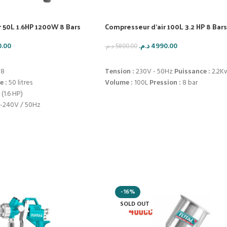
 50L 1.6HP 1200W 8 Bars
Compresseur d’air 100L 3.2 HP 8 Bars
0.00
د.م.
4990.00
د.م.
5800.00
IER
AJOUTER AU PANIER
08
Tension :
230V - 50Hz
Puissance :
2.2K
e :
50 litres
Volume :
100L
Pression :
8 bar
(1.6 HP)
-240V / 50Hz
in
min
 :
8 bars
db
lides + poignée ergonomique
-16%
SOLD OUT