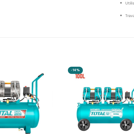
Util
Trav
-14%