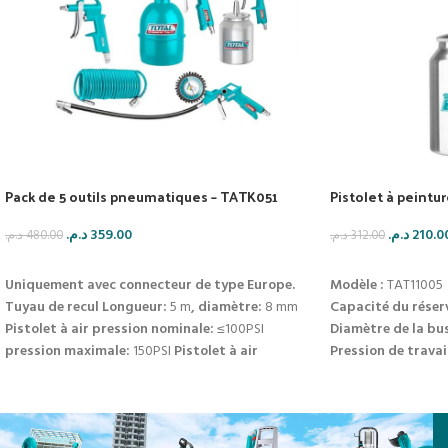
Pack de 5 outils pneumatiques – TATK051
Pistolet à peintu
د.م.
359.00
د.م.
210.0
د.م.
480.00
د.م.
312.00
AJOUTER AU PANIER
AJOUTER AU PAN
Uniquement avec connecteur de type Europe.
Modèle :
TAT11005
Tuyau de recul
Longueur:
5 m
, diamètre:
8 mm
Capacité du réserv
Pistolet à air
pression nominale:
≤100PSI
Diamètre de la bus
pression maximale:
150PSI
Pistolet à air
Pression de travail
capuchon en aluminium (inférieur):
750cc
buse
Consommation d’a
de fluide:
160mm-240mm
Pistolet à air
pression
Connexion :
standa
maximale:
≤150PSI
capacité:
750cc
Pistolet de
Corps :
Métal dura
gonflage pneumatique
pression
Alimentation :
Par