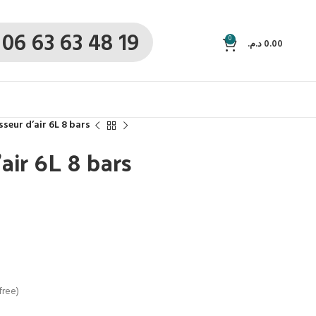
06 63 63 48 19
0
د.م.
0.00
seur d’air 6L 8 bars
air 6L 8 bars
free)