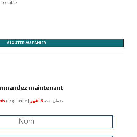
onfortable
AJOUTER AU PANIER
mmandez maintenant
ois
de garantie
|
6 أشهر
ضمان لمدة