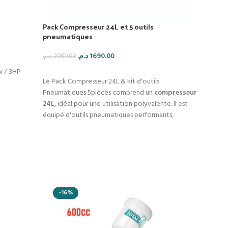
Pack Compresseur 24L et 5 outils
pneumatiques
د.م.
1690.00
د.م.
2000.00
w / 3HP
AJOUTER AU PANIER
Le Pack Compresseur 24L & kit d'outils
Pneumatiques 5pièces comprend un
compresseur
24L
, idéal pour une utilisation polyvalente. Il est
équipé d'outils pneumatiques performants,
notamment un pistolet de gonflage, une soufflette,
un pistolet de peinture et un tuyau renforcé !
-16%
-