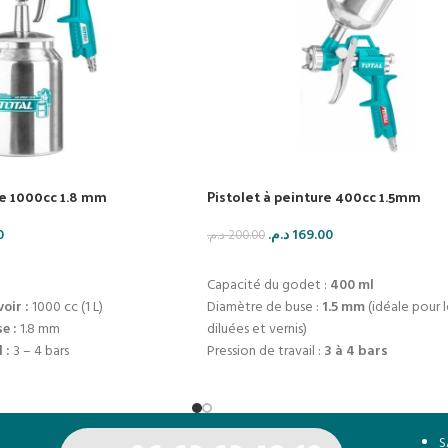
re 1000cc 1.8 mm
Pistolet à peinture 400cc 1.5mm
0
د.م.
169.00
د.م.
200.00
IER
LIRE LA SUITE
Capacité du godet :
400 ml
oir :
1000 cc (1 L)
Diamètre de buse :
1.5 mm
(idéale pour l
e :
1.8 mm
diluées et vernis)
 :
3 – 4 bars
Pression de travail :
3 à 4 bars
ir :
150 – 200 L/min
Corps en aluminium léger et résistant
rd 1/4"
Poignée ergonomique pour une meilleur
ble avec poignée ergonomique
main
 compresseur
Compatible avec les compresseurs stand
S