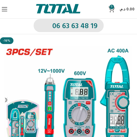
0
د.م.
0.00
06 63 63 48 19
-16%