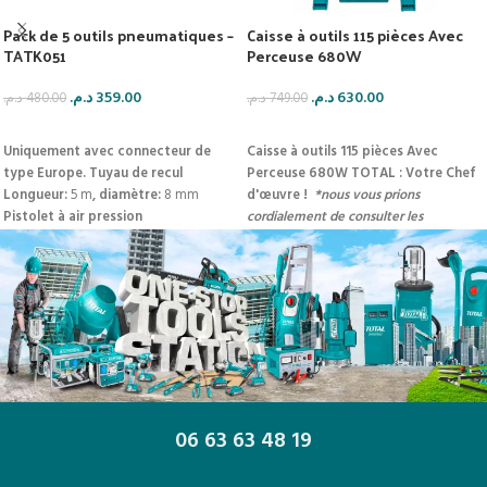
Pack de 5 outils pneumatiques –
Caisse à outils 115 pièces Avec
TATK051
Perceuse 680W
د.م.
359.00
د.م.
630.00
د.م.
480.00
د.م.
749.00
AJOUTER AU PANIER
AJOUTER AU PANIER
Uniquement avec connecteur de
Caisse à outils 115 pièces Avec
type Europe.
Tuyau de recul
Perceuse 680W TOTAL : Votre Chef
Longueur:
5 m
, diamètre:
8 mm
d'œuvre !
*nous vous prions
Pistolet à air
pression
cordialement de consulter les
nominale:
≤100PSI
pression
Spécifications Techniques situées ci-
maximale:
150PSI
Pistolet à air
dessous sur la page
!
capuchon en aluminium
(inférieur):
750cc
buse de
fluide:
160mm-240mm
Pistolet à air
pression maximale:
≤150PSI
capacité:
750cc
Pistolet de gonflage
pneumatique
pression
nominale:
≤150PSI
pression
06 63 63 48 19
maximale:
320PSI