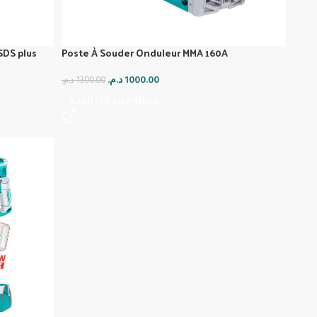
SDS plus
Poste À Souder Onduleur MMA 160A
د.م.
1000.00
د.م.
1300.00
AJOUTER AU PANIER