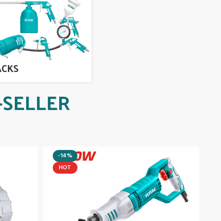
ACKS
-SELLER
-14%
HOT