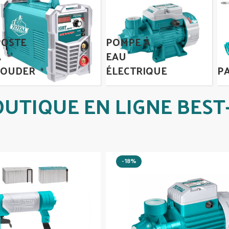
POSTE
POMPE À
À
EAU
SOUDER
ÉLECTRIQUE
P
UTIQUE EN LIGNE BEST
-18%