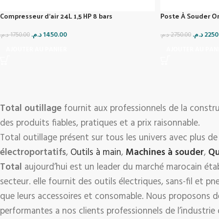
Compresseur d’air 24L 1,5 HP 8 bars
Poste À Souder O
د.م.
1450.00
د.م.
2250
د.م.
1750.00
د.م.
2750.00
AJOUTER AU PANIER
AJOUTER AU PAN
Total outillage
fournit aux professionnels de la const
des produits fiables, pratiques et a prix raisonnable.
Total outillage présent sur tous les univers avec plus de
électroportatifs
,
Outils à main
,
Machines à souder
,
Qu
Total
aujourd’hui est un leader du marché marocain éta
secteur. elle fournit des outils électriques, sans-fil et p
que leurs accessoires et consomable. Nous proposons d
performantes a nos clients professionnels de l’industrie