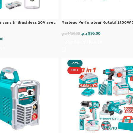
 sans fil Brushless 20V avec
Marteau Perforateur Rotatif 1500W 
د.م.
995.00
د.م.
1450.00
00
AJOUTER AU PANIER
IER
-22%
HOT