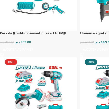
Pack de 5 outils pneumatiques – TATK051
Cloueuse agrafe
د.م.
359.00
د.م.
449.
د.م.
480.00
د.م.
480.00
AJOUTER AU PANIER
AJOUTER AU PAN
HOT
-28%