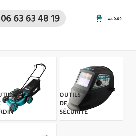
06 63 63 48 19
0
د.م.
0.00
UTILS
OUTILS
E
DE
RDIN
SÉCURITÉ