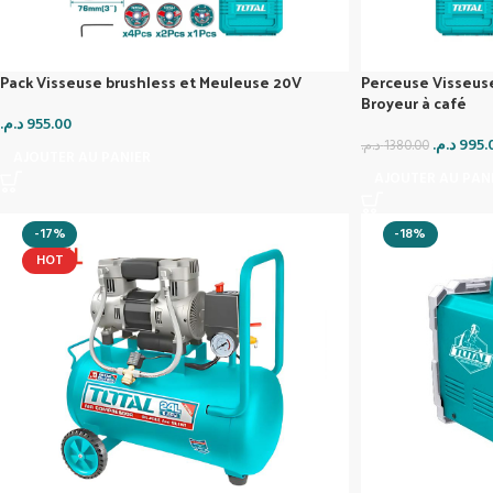
Pack Visseuse brushless et Meuleuse 20V
Perceuse Visseuse
Broyeur à café
د.م.
955.00
د.م.
995.
د.م.
1380.00
AJOUTER AU PANIER
AJOUTER AU PAN
-17%
-18%
HOT