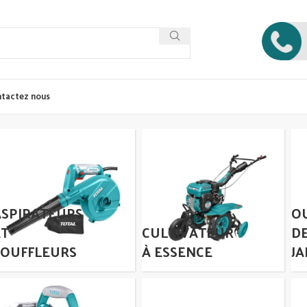
tactez nous
ASPIRATEURS
O
ET
CULTIVATEUR
D
SOUFFLEURS
À ESSENCE
JA