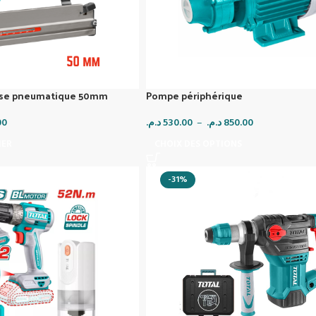
use pneumatique 50mm
Pompe périphérique
00
د.م.
530.00
–
د.م.
850.00
IER
CHOIX DES OPTIONS
-31%