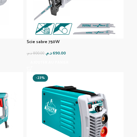
Scie sabre 750W
د.م.
690.00
د.م.
800.00
AJOUTER AU PANIER
-23%