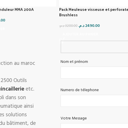
nduleur MMA 200A
Pack Meuleuse visseuse et perforat
Brushless
.00
د.م.
2490.00
د.م.
3200.00
IER
AJOUTER AU PANIER
Nom et prénom
ruction au maroc
 2500 Outils
incaillerie
etc.
Numero de télephone
bli dans son
neumatique ainsi
es solutions
Votre Message
 du bâtiment, de