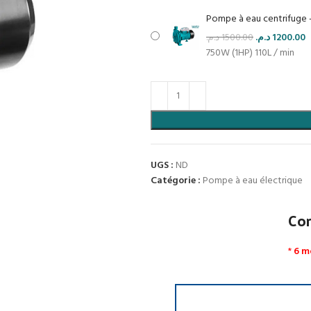
Pompe à eau centrifuge 
د.م.
1500.00
د.م.
1200.00
750W (1HP) 110L / min
UGS :
ND
Catégorie :
Pompe à eau électrique
Co
*
6 m