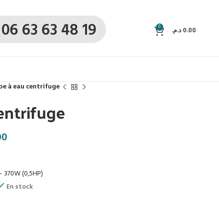
06 63 63 48 19
0
د.م.
0.00
e à eau centrifuge
entrifuge
00
– 370W (0,5HP)
En stock