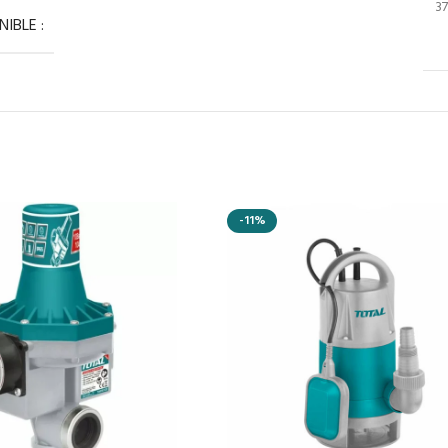
3
IBLE :
-11%