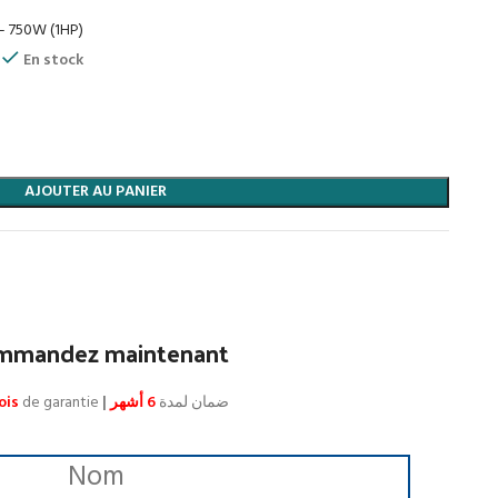
– 750W (1HP)
En stock
AJOUTER AU PANIER
mmandez maintenant
ois
de garantie
|
6 أشهر
ضمان لمدة