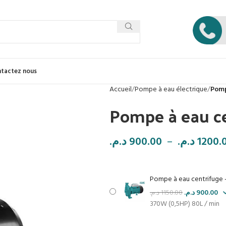
tactez nous
Accueil
Pompe à eau électrique
Pomp
Pompe à eau c
د.م.
900.00
–
د.م.
1200.
Pompe à eau centrifuge 
د.م.
1150.00
د.م.
900.00
370W (0,5HP) 80L / min