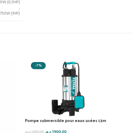
70W (0,5HP)
,
750W (1HP)
-7%
-
Pompe submersible pour eaux usées 13m
د.م.
1900.00
د.م.
2050.00