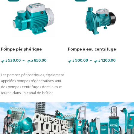
Pompe périphérique
Pompe à eau centrifuge
د.م.
530.00
–
د.م.
850.00
د.م.
900.00
–
د.م.
1200.00
CHOIX DES OPTIONS
CHOIX DES OPTIONS
Les pompes périphériques, également
appelées pompes régénératives sont
des pompes centrifuges dont la roue
tourne dans un canal de boîtier